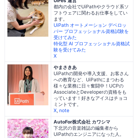
UiFes 運営
都内の会社でUiPathやクラウド系ソ
フトウェアに関わるお仕事をしてい
ます。
UiPath オートメーション デベロッ
パー プロフェッショナル資格試験を
受けてみた
特化型 AI プロフェッショナル資格試
験を受けてみた
X
やまさきあ
UiPathの開発や導入支援、お客さん
への教育など、UiPathにまつわる
様々な業務に日々奮闘中！UCPの
AssociateとDeveloperの資格をも
っています！好きなアイスはチョコ
ミントです。
X
,
note
AutoFor株式会社 カワシマ
下北沢の音楽雑誌の編集者から
UiPathのエンジニアになった人。