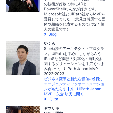
の技術が好物で特にADと
PowerShellなんかが好きです。
Microsoft社とUiPath社からMVPを
受賞してました.（意見は所属する団
体や組織を代表するものではなく個
人の意見です）
X
,
Blog
やくら
SIer勤務のアーキテクト・プログラ
マ。UiPathを中心にしながらAIや
iPaaSなど業務の効率化・自動化に
関するソリューションを手広くつま
み食い中。 UiPath Japan MVP
2022-2023
ビジネス変革と新たな価値の創造、
エージェンティックオートメーショ
ンがもたらす未来─UiPath Japan
MVP・矢倉 峻氏に聞く
X
,
Qiita
ヤマザキ