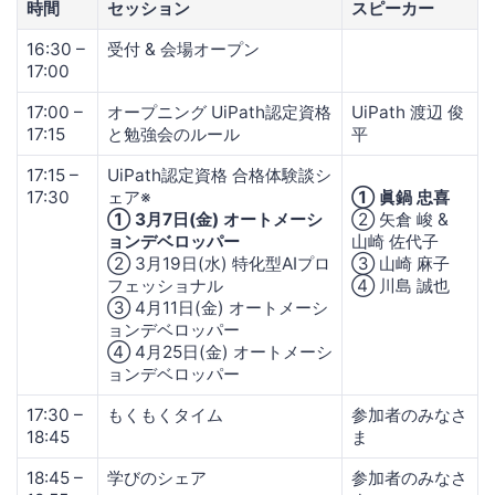
時間
セッション
スピーカー
16:30 –
受付​ & 会場オープン
17:00
17:00 –
オープニング UiPath認定資格
UiPath 渡辺 俊
17:15
と勉強会のルール​
平
17:15 –
UiPath認定資格 合格体験談シ
17:30
ェア※
① 眞鍋 忠喜
① 3月7日(金) オートメーシ
② 矢倉 峻 &
ョンデベロッパー
山崎 佐代子​
② 3月19日(水) 特化型AIプロ
③ 山崎 麻子​
フェッショナル
④ 川島 誠也
③ 4月11日(金) オートメーシ
ョンデベロッパー
④ 4月25日(金) オートメーシ
ョンデベロッパー
17:30 –
もくもくタイム
参加者のみなさ
18:45
ま
18:45 –
学びのシェア
参加者のみなさ