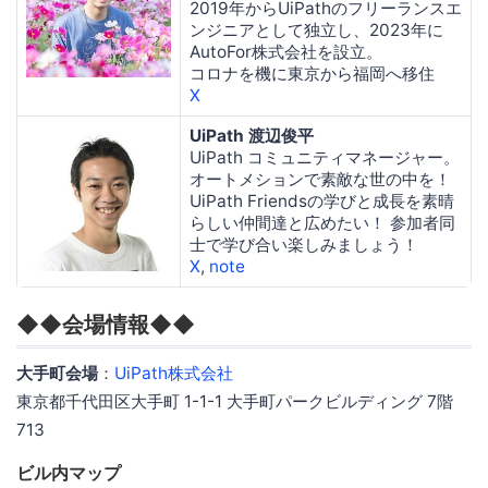
2019年からUiPathのフリーランスエ
ンジニアとして独立し、2023年に
AutoFor株式会社を設立。
コロナを機に東京から福岡へ移住
X
UiPath 渡辺俊平
UiPath コミュニティマネージャー。
オートメションで素敵な世の中を！
UiPath Friendsの学びと成長を素晴
らしい仲間達と広めたい！ 参加者同
士で学び合い楽しみましょう！
X
,
note
◆◆会場情報◆◆
大手町会場
：
UiPath株式会社
東京都千代田区大手町 1-1-1 大手町パークビルディング 7階
713
ビル内マップ