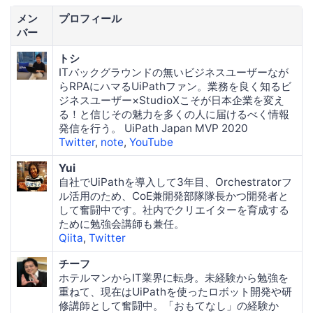
メン
プロフィール
バー
トシ
ITバックグラウンドの無いビジネスユーザーなが
らRPAにハマるUiPathファン。業務を良く知るビ
ジネスユーザー×StudioXこそが日本企業を変え
る！と信じその魅力を多くの人に届けるべく情報
発信を行う。 UiPath Japan MVP 2020
Twitter
,
note
,
YouTube
Yui
自社でUiPathを導入して3年目、Orchestratorフ
ル活用のため、CoE兼開発部隊隊長かつ開発者と
して奮闘中です。社内でクリエイターを育成する
ために勉強会講師も兼任。
Qiita
,
Twitter
チーフ
ホテルマンからIT業界に転身。未経験から勉強を
重ねて、現在はUiPathを使ったロボット開発や研
修講師として奮闘中。「おもてなし」の経験か