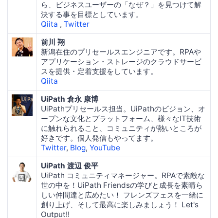
ら、ビジネスユーザーの「なぜ？」を見つけて解
決する事を目標としています。
Qiita
,
Twitter
前川 翔
新潟在住のプリセールスエンジニアです。RPAや
アプリケーション・ストレージのクラウドサービ
スを提供・定着支援をしています。
Qiita
UiPath 倉永 康博
UiPathプリセールス担当。UiPathのビジョン、オ
ープンな文化とプラットフォーム、様々なIT技術
に触れられること、コミュニティが熱いところが
好きです。個人発信もやってます。
Twitter
,
Blog
,
YouTube
UiPath 渡辺 俊平
UiPath コミュニティマネージャー。RPAで素敵な
世の中を！UiPath Friendsの学びと成長を素晴ら
しい仲間達と広めたい！ フレンズフェスを一緒に
創り上げ、そして最高に楽しみましょう！ Let's
Output!!